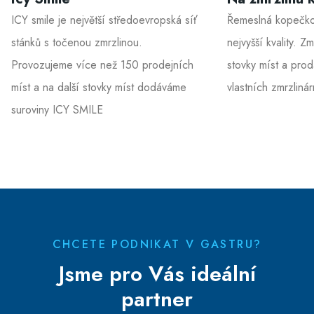
ICY smile je největší středoevropská síť
Řemeslná kopečko
stánků s točenou zmrzlinou.
nejvyšší kvality. 
Provozujeme více než 150 prodejních
stovky míst a prod
míst a na další stovky míst dodáváme
vlastních zmrzliná
suroviny ICY SMILE
CHCETE PODNIKAT V GASTRU?
Jsme pro Vás ideální
partner