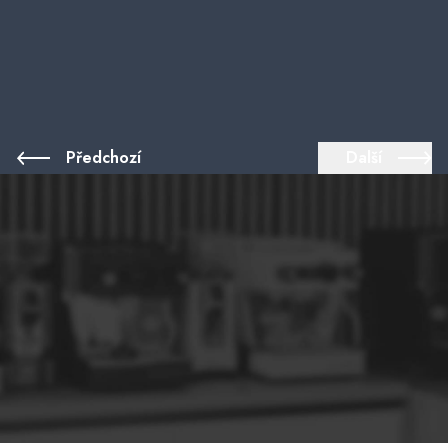
Předchozí
Další
Volejte
(Po - Ne - 8.00 - 16.30)
(+420)
775 111 710
|
(+420)
607 073 888