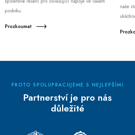
spolehlivé řešení pro osvěžující nápoje ve vašem
naše st
podniku.
ukázkou
Prozkoumat
Prozk
PROTO SPOLUPRACUJEME S NEJLEPŠÍMI
Partnerství je pro nás
důležité