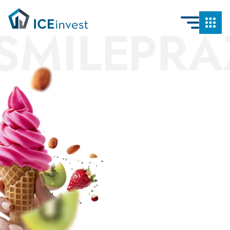
E
PRAŽÍRN
ICY Smile / Pražírna Ignác / IG
coffee
Čebínská 223, Hradčany
Prozkoumat