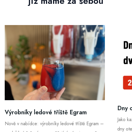
již máme za sebou
Dny o
Výrobníky ledové tříště Egram
Jako kaž
Nově v nabídce: výrobníky ledové tříště Egram –
dny ote