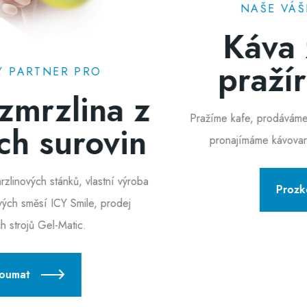
NAŠE VÁŠEŇ PLNÁ CHUTÍ
Káva z vlastní
pražírny Ignác
Pražíme kafe, prodáváme kafe, pijeme kafe! Prodáváme a
pronajímáme kávovary La Marzocco a San Remo.
Prozkoumat