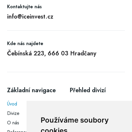
Kontaktujte nás
info@iceinvest.cz
Kde nás najdete
Čebínská 223, 666 03 Hradčany
Základní navigace
Přehled divizí
Úvod
Icy Smile
Divize
Na zmrzlinu koncept
Používáme soubory
O nás
Pražírna Ignác
cookies