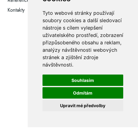
Reference
IG Coffee roasters
Kontakty
Cukrářství Ignác
Tyto webové stránky používají
Cafe Ignác
soubory cookies a další sledovací
nástroje s cílem vylepšení
Emma’s bistro
uživatelského prostředí, zobrazení
Caffé Rotatoria
přizpůsobeného obsahu a reklam,
analýzy návštěvnosti webových
stránek a zjištění zdroje
Rychlý kontakt
návštěvnosti.
ICE Invest spol. s r. o.
Souhlasím
V Újezdech 590/8
Odmítám
621 00 Brno-Medlánky
Upravit mé předvolby
IČ: 29189918